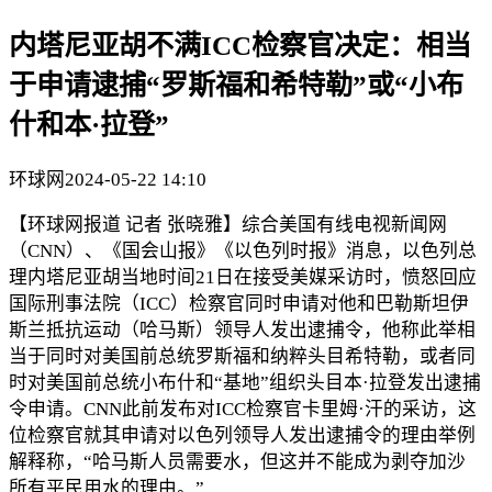
内塔尼亚胡不满ICC检察官决定：相当
于申请逮捕“罗斯福和希特勒”或“小布
什和本·拉登”
环球网
2024-05-22 14:10
【环球网报道 记者 张晓雅】综合美国有线电视新闻网
（CNN）、《国会山报》《以色列时报》消息，以色列总
理内塔尼亚胡当地时间21日在接受美媒采访时，愤怒回应
国际刑事法院（ICC）检察官同时申请对他和巴勒斯坦伊
斯兰抵抗运动（哈马斯）领导人发出逮捕令，他称此举相
当于同时对美国前总统罗斯福和纳粹头目希特勒，或者同
时对美国前总统小布什和“基地”组织头目本·拉登发出逮捕
令申请。CNN此前发布对ICC检察官卡里姆·汗的采访，这
位检察官就其申请对以色列领导人发出逮捕令的理由举例
解释称，“哈马斯人员需要水，但这并不能成为剥夺加沙
所有平民用水的理由。”