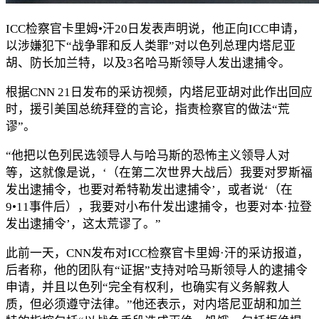
ICC检察官卡里姆•汗20日发表声明说，他正向ICC申请，
以涉嫌犯下“战争罪和反人类罪”对以色列总理内塔尼亚
胡、防长加兰特，以及3名哈马斯领导人发出逮捕令。
根据CNN 21日发布的采访视频，内塔尼亚胡对此作出回应
时，援引美国总统拜登的言论，指责检察官的做法“荒
谬”。
“他把以色列民选领导人与哈马斯的恐怖主义领导人对
等，这就像是说，‘（在第二次世界大战后）我要对罗斯福
发出逮捕令，也要对希特勒发出逮捕令’，或者说‘（在
9•11事件后），我要对小布什发出逮捕令，也要对本·拉登
发出逮捕令’，这太荒谬了。”
此前一天，CNN发布对ICC检察官卡里姆·汗的采访报道，
后者称，他的团队有“证据”支持对哈马斯领导人的逮捕令
申请，并且以色列“完全有权利，也确实有义务解救人
质，但必须遵守法律。”他还表示，对内塔尼亚胡和加兰