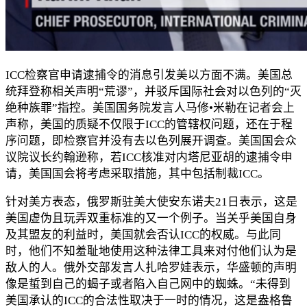
ICC检察官申请逮捕令的消息引发美以方面不满。美国总
统拜登称相关声明“荒谬”，并驳斥国际社会对以色列的“灭
绝种族罪”指控。美国国务院发言人马修•米勒在记者会上
声称，美国的质疑不仅限于ICC的管辖权问题，还在于程
序问题，即检察官并没有去以色列展开调查。美国国会众
议院议长约翰逊称，若ICC核准对内塔尼亚胡的逮捕令申
请，美国国会将考虑采取措施，其中包括制裁ICC。
针对美方表态，俄罗斯驻美大使安东诺夫21日表示，这是
美国虚伪且玩弄双重标准的又一个例子。当关乎美国自身
及其盟友的利益时，美国就会否认ICC的权威。与此同
时，他们不知羞耻地使用这种法律工具来对付他们认为是
敌人的人。俄外交部发言人扎哈罗娃表示，华盛顿的声明
像是蜇到自己的蝎子或者陷入自己网中的蜘蛛。“未得到
美国承认的ICC的合法性取决于一时的情况，这是盎格鲁