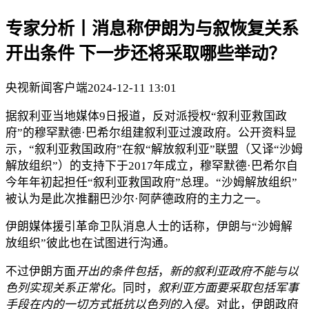
专家分析丨消息称伊朗为与叙恢复关系
开出条件 下一步还将采取哪些举动？
央视新闻客户端
2024-12-11 13:01
据叙利亚当地媒体9日报道，反对派授权“叙利亚救国政
府”的穆罕默德·巴希尔组建叙利亚过渡政府。公开资料显
示，“叙利亚救国政府”在叙“解放叙利亚”联盟（又译“沙姆
解放组织”）的支持下于2017年成立，穆罕默德·巴希尔自
今年年初起担任“叙利亚救国政府”总理。“沙姆解放组织”
被认为是此次推翻巴沙尔·阿萨德政府的主力之一。
伊朗媒体援引革命卫队消息人士的话称，伊朗与“沙姆解
放组织”彼此也在试图进行沟通。
不过伊朗方面
开出的条件包括
，
新的叙利亚政府不能与以
色列实现关系正常化。
同时，
叙利亚方面要采取包括军事
手段在内的一切方式抵抗以色列的入侵
。对此，伊朗政府