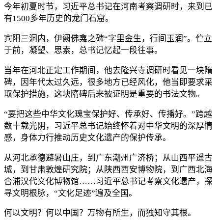
今年初夏时节，习近平总书记在河南考察调研时，来到已
有1500多年历史的龙门石窟。
宾阳三洞内，伊阙佛龛之碑“字里金生，行间玉润”。伫立
于前，凝望、思索，总书记忆起一段往事。
当年在河北正定工作期间，他去隆兴寺调研时看见一块隋
碑，因年代太过久远，很多地方已经风化，他当即要求采
取保护措施，这块隋碑后来被证明是重要的书法文物。
“要把这些中华文化瑰宝保护好、传承好、传播好。”跨越
数十载光阴，习近平总书记始终怀着对中华文明的深厚情
感，身体力行推动历史文化遗产的保护传承。
从河北承德避暑山庄，到广东潮州广济桥；从山西平遥古
城，到甘肃敦煌研究院；从陕西西安博物院，到广西北海
合浦汉代文化博物馆……习近平总书记考察文化遗产，探
寻文明根脉，“文化足迹”遍及全国。
何以文明？何以中国？万物有所生，而独知守其根。