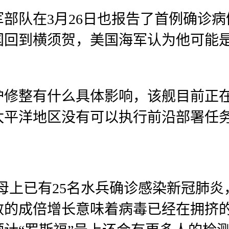
部队在3月26日也报告了首例确诊
国回到横须贺，美国海军认为他可能
护修整有什么具体影响，该舰目前正
太平洋地区没有可以执行前沿部署任
航母上已有25名水兵确诊感染新冠肺
数的成倍增长意味着病毒已经在拥挤