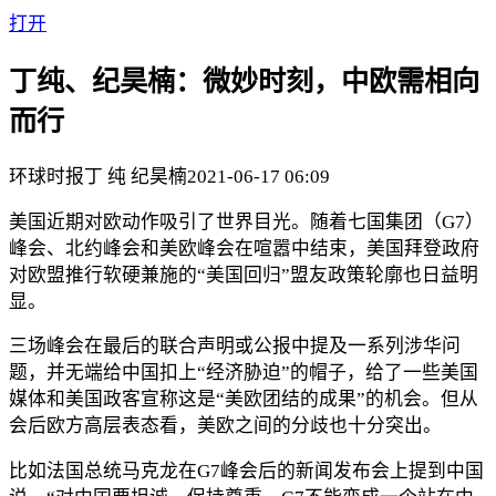
打开
丁纯、纪昊楠：微妙时刻，中欧需相向
而行
环球时报
丁 纯 纪昊楠
2021-06-17 06:09
美国近期对欧动作吸引了世界目光。随着七国集团（G7）
峰会、北约峰会和美欧峰会在喧嚣中结束，美国拜登政府
对欧盟推行软硬兼施的“美国回归”盟友政策轮廓也日益明
显。
三场峰会在最后的联合声明或公报中提及一系列涉华问
题，并无端给中国扣上“经济胁迫”的帽子，给了一些美国
媒体和美国政客宣称这是“美欧团结的成果”的机会。但从
会后欧方高层表态看，美欧之间的分歧也十分突出。
比如法国总统马克龙在G7峰会后的新闻发布会上提到中国