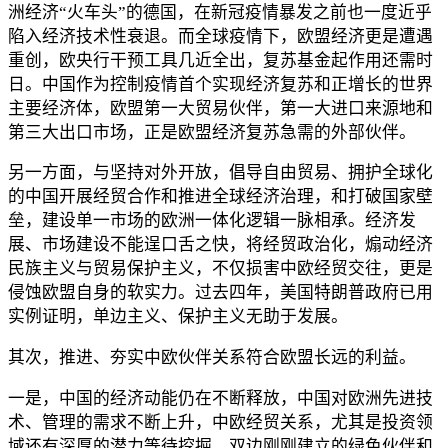
洲经济“火车头”的德国，在新冠疫情暴发之前也一度近乎
陷入经济技术性衰退。而全球疫情下，欧盟经济更是遭遇
重创，欧央行干预工具几近全出，复苏基金起作用还需时
日。中国作为控制疫情首个实现经济复苏和正增长的世界
主要经济体，欧盟第一大贸易伙伴，第一大进口来源地和
第三大出口市场，正是欧盟经济复苏急需的外部伙伴。
另一方面，与坚持对外开放，倡导自由贸易、拥护全球化
的中国开展经贸合作和推进全球经济治理，和打破国家壁
垒，建设单一市场的欧洲一体化逻辑一脉相承。经济发
展、市场建设不能逞口舌之快，将经贸政治化，煽动经济
民族主义与贸易保护主义，不仅损害中欧经贸交往，更是
侵蚀欧盟自身的软实力。过去四年，美国特朗普政府已用
实例证明，单边主义、保护主义无助于发展。
其次，推进、夯实中欧伙伴关系符合欧盟长远的利益。
一是，中国的经济动能仍在不断释放，中国对欧洲先进技
术、管理的需求不断上升，中欧经贸关系，尤其是投资领
域还有深厚的潜力等待挖掘。双边刚刚建立的绿色伙伴和