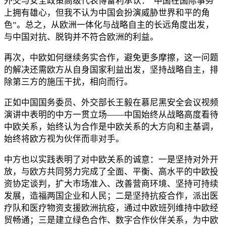
外交与安全政策高级代表博雷利承认：“中国在国际事务
上拥有雄心，但我不认为中国会扮演威胁世界和平的角
色”。总之，从欧洲一体化与战略自主的长远角度出发，
与中国对抗、脱钩并不符合欧洲的利益。
再次，中欧如何继续务实合作，避免更多摩擦，这一问题
的解决还需欧方从自身国家利益出发，坚持战略自主，排
除第三方的施压干扰，相向而行。
正如中国国务委员、外交部长王毅在慕尼黑安全会议视频
演讲中表明的中方一贯立场——中国始终从战略高度看待
中欧关系，始终认为合作是中欧关系的大方向和主基调，
始终将欧方视为伙伴而非对手。
中方也以实践表明了对中欧关系的诚意：一是坚持对外开
放，与欧方共同努力完成了全面、平衡、高水平的中欧投
资协定谈判，扩大市场准入、改善营商环境、坚持可持续
发展，造福两国企业和人民；二是坚持抗疫合作，派出医
疗队和医疗物资支援欧洲抗疫，通过中欧班列维持中欧经
贸畅通；三是建立绿色合作、数字合作伙伴关系，为中欧