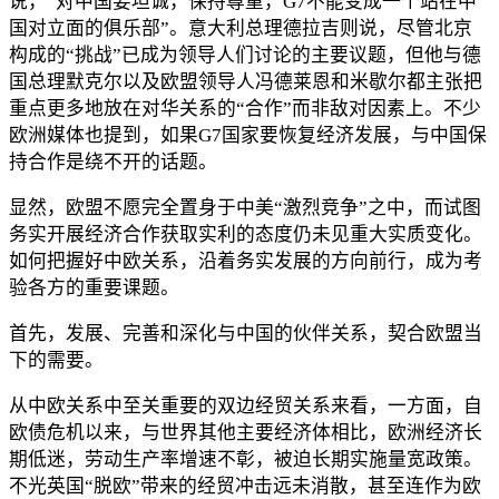
说，“对中国要坦诚，保持尊重，G7不能变成一个站在中
国对立面的俱乐部”。意大利总理德拉吉则说，尽管北京
构成的“挑战”已成为领导人们讨论的主要议题，但他与德
国总理默克尔以及欧盟领导人冯德莱恩和米歇尔都主张把
重点更多地放在对华关系的“合作”而非敌对因素上。不少
欧洲媒体也提到，如果G7国家要恢复经济发展，与中国保
持合作是绕不开的话题。
显然，欧盟不愿完全置身于中美“激烈竞争”之中，而试图
务实开展经济合作获取实利的态度仍未见重大实质变化。
如何把握好中欧关系，沿着务实发展的方向前行，成为考
验各方的重要课题。
首先，发展、完善和深化与中国的伙伴关系，契合欧盟当
下的需要。
从中欧关系中至关重要的双边经贸关系来看，一方面，自
欧债危机以来，与世界其他主要经济体相比，欧洲经济长
期低迷，劳动生产率增速不彰，被迫长期实施量宽政策。
不光英国“脱欧”带来的经贸冲击远未消散，甚至连作为欧