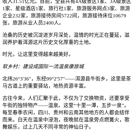
收入31.51亿元。目前，全县共有4A级景区1家、3A级景区
1家、星级酒店1家、旅行社1家、旅游服务网点3家、旅游
企业232家，旅游接待房间5722间，旅游接待床位10679
张，旅游从业人员2400人。
沧桑的历史被沉淀进岁月深处，温情的时光正在蔓延，滋
润养护着洱源这片历史文化厚重的土地。
时光，让这里变得越来越美好。
软乡村
：
建设
成
国际一流温泉康旅城
北纬26°3'36"，东经99°2'57"——洱源县牛街乡，这里是茶
马古道上的重要驿站，地热资源丰富。
古往今来，人们汇聚于此，不仅为了交换物资，还要享受
牛街的独特物产——温泉。这里“十里一潭，五步一泉”。
每至春季农闲，四川、贵州和云南其他地方的人都会结伴
而来。白天在温泉中浸泡，夜晚就在温泉旁点燃篝火，歌
舞娱乐，过上几天不同寻常的神仙日子。