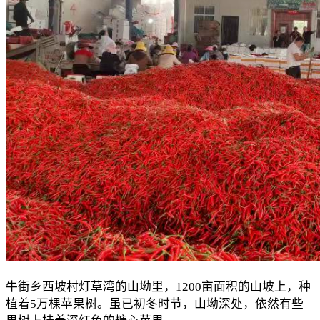
牛街乡西坡村灯草湾的山坳里，1200亩面积的山坡上，种
植着5万棵苹果树。虽已初冬时节，山坳深处，依然有些