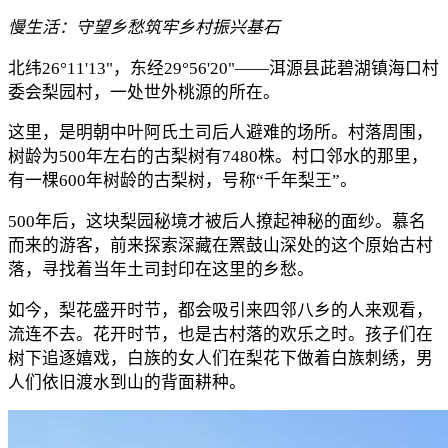
慢生活
：
守望乡愁
筑牢乡村振兴基石
北纬26°11'13"，东经29°56'20"——洱源县茈碧湖镇海口村
委会梨园村，一处世外桃源的所在。
这里，是明朝中叶阿氏土司后人避难的场所。村落周围，
树龄为500年左右的古梨树有7480株。村口邻水的那里，
有一棵600年树龄的古梨树，号称“千年梨王”。
500年后，这块梨园秘境才被后人撩起神秘的面纱。慕名
而来的游客，前来探索深藏在罴鼓山深处的这个原始古村
落，寻找着当年土司封印在这里的乡愁。
如今，梨花盛开时节，都会吸引来四邻八乡的人来观看，
流连不去。花开时节，也是古村落的欢乐之时。孩子们在
树下追逐嬉戏，白族的女人们在梨花下做着白族刺绣，男
人们依旧渡水到山的背面耕种。