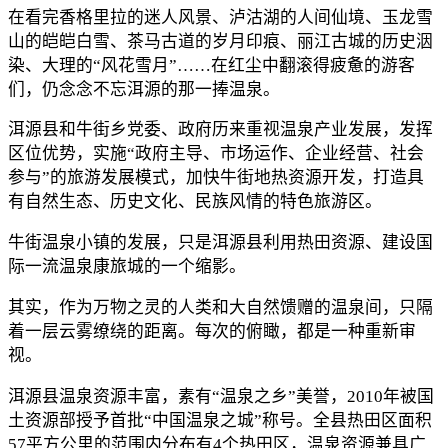
在看完香格里拉的迷人风景、泸沽湖的人间仙境、玉龙雪
山的皑皑白雪、茶马古道的岁月印痕、丽江古城的历史洇
染、大理的“风花雪月”……在红尘中翻滚得疲惫的游客
们，仍念念不忘洱源的那一捧温泉。
洱源县和牛街乡党委、政府历来重视温泉产业发展，发挥
区位优势，实施“政府主导、市场运作、企业经营、社会
参与”的旅游发展模式，加快牛街地热资源开发，打造具
有自然生态、历史文化、民族风情的特色旅游区。
牛街温泉小镇的发展，只是洱源县利用热田资源、建设国
际一流温泉康旅城的一个缩影。
其实，作为万物之灵的人类和大自然馈赠的温泉间，只隔
着一层云雾缭绕的距离。每次的俯瞰，都是一种重新审
视。
洱源县温泉资源丰富，素有“温泉之乡”美誉，2010年被国
土资源部授予首批“中国温泉之城”称号。全县热田区面积
57平方公里的范围内分布有4个热田区，温泉资源兼具广