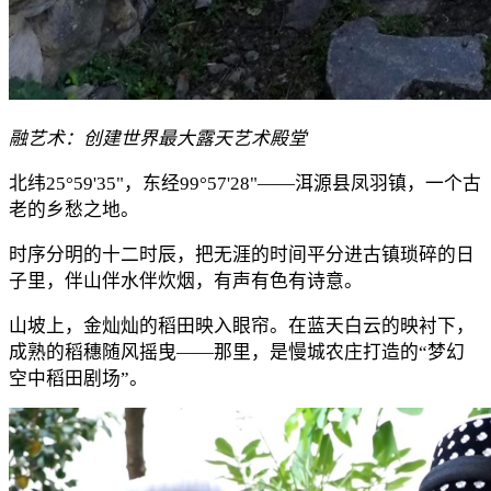
融艺术
：
创建世界最大露天艺术殿堂
北纬25°59'35"，东经99°57'28"——洱源县凤羽镇，一个古
老的乡愁之地。
时序分明的十二时辰，把无涯的时间平分进古镇琐碎的日
子里，伴山伴水伴炊烟，有声有色有诗意。
山坡上，金灿灿的稻田映入眼帘。在蓝天白云的映衬下，
成熟的稻穗随风摇曳——那里，是慢城农庄打造的“梦幻
空中稻田剧场”。