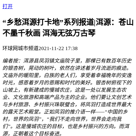
打开
“乡愁洱源打卡地”系列报道|洱源：苍山
不墨千秋画 洱海无弦万古琴
环球网城市频道
2021-11-22 17:38
编者按：
洱源县凤羽镇文庙
院子里
，那棵已有数百年历史
的银杏树，晃动的
树叶
，
依然
在讲述着岁月流逝的痕迹。
文庙外的暖阳里，白族的老人们，享受着幸福晚年的安逸
时光，感恩着岁月的恩赐和时代的美好。
银杏树俯视下的
山坡上，有新建成的慢城农庄，这是一处以发展生态农
业、文化旅游和高端产品为主的企业。他们要让文创艺术
与乡村旅游、乡村振兴珠联璧合，将凤羽打造成世界最大
的露天艺术殿堂。
正如凤羽的推介语一样——“中国的乡
村，世界的凤羽”，“我们不走向世界，世界会走向我
们”。
这是慢城农庄的目标，也是乡村振兴的方向。而洱
源，正朝着这个目标奋进。