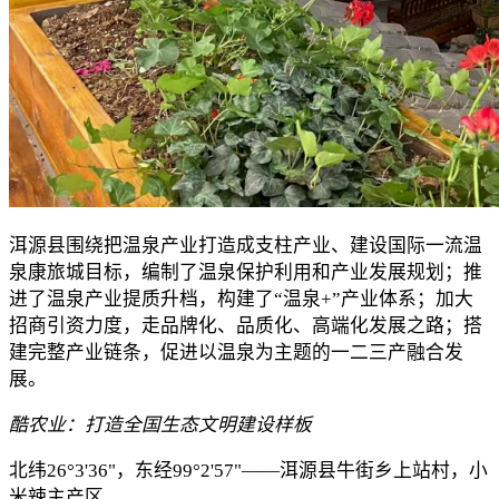
洱源县围绕把温泉产业打造成支柱产业、建设国际一流温
泉康旅城目标，编制了温泉保护利用和产业发展规划；推
进了温泉产业提质升档，构建了“温泉+”产业体系；加大
招商引资力度，走品牌化、品质化、高端化发展之路；搭
建完整产业链条，促进以温泉为主题的一二三产融合发
展。
酷农业
：
打造全国生态文明建设样板
北纬26°3'36"，东经99°2'57"——洱源县牛街乡上站村，小
米辣主产区。