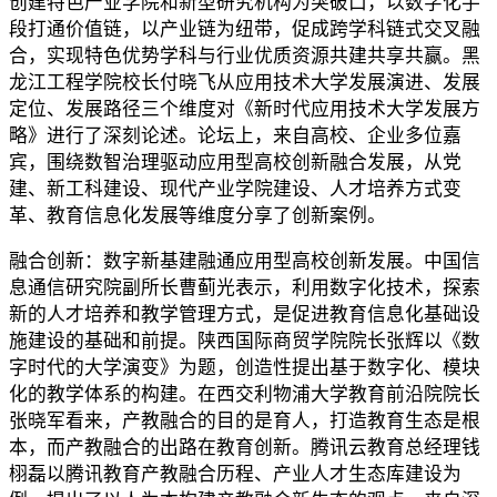
创建特色产业学院和新型研究机构为突破口，以数字化手
段打通价值链，以产业链为纽带，促成跨学科链式交叉融
合，实现特色优势学科与行业优质资源共建共享共赢。黑
龙江工程学院校长付晓飞从应用技术大学发展演进、发展
定位、发展路径三个维度对《新时代应用技术大学发展方
略》进行了深刻论述。论坛上，来自高校、企业多位嘉
宾，围绕数智治理驱动应用型高校创新融合发展，从党
建、新工科建设、现代产业学院建设、人才培养方式变
革、教育信息化发展等维度分享了创新案例。
融合创新：数字新基建融通应用型高校创新发展。中国信
息通信研究院副所长曹蓟光表示，利用数字化技术，探索
新的人才培养和教学管理方式，是促进教育信息化基础设
施建设的基础和前提。陕西国际商贸学院院长张辉以《数
字时代的大学演变》为题，创造性提出基于数字化、模块
化的教学体系的构建。在西交利物浦大学教育前沿院院长
张晓军看来，产教融合的目的是育人，打造教育生态是根
本，而产教融合的出路在教育创新。腾讯云教育总经理钱
栩磊以腾讯教育产教融合历程、产业人才生态库建设为