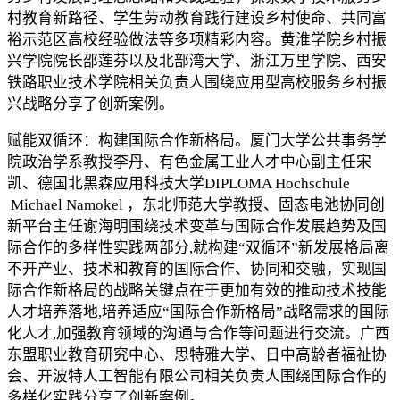
村教育新路径、学生劳动教育践行建设乡村使命、共同富
裕示范区高校经验做法等多项精彩内容。黄淮学院乡村振
兴学院院长邵莲芬以及北部湾大学、浙江万里学院、西安
铁路职业技术学院相关负责人围绕应用型高校服务乡村振
兴战略分享了创新案例。
赋能双循环：构建国际合作新格局。厦门大学公共事务学
院政治学系教授李丹、有色金属工业人才中心副主任宋
凯、德国北黑森应用科技大学DIPLOMA Hochschule
Michael Namokel ，东北师范大学教授、固态电池协同创
新平台主任谢海明围绕技术变革与国际合作发展趋势及国
际合作的多样性实践两部分,就构建“双循环”新发展格局离
不开产业、技术和教育的国际合作、协同和交融，实现国
际合作新格局的战略关键点在于更加有效的推动技术技能
人才培养落地,培养适应“国际合作新格局”战略需求的国际
化人才,加强教育领域的沟通与合作等问题进行交流。广西
东盟职业教育研究中心、思特雅大学、日中高龄者福祉协
会、开波特人工智能有限公司相关负责人围绕国际合作的
多样化实践分享了创新案例。