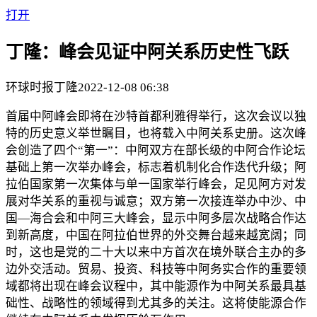
打开
丁隆：峰会见证中阿关系历史性飞跃
环球时报
丁隆
2022-12-08 06:38
首届中阿峰会即将在沙特首都利雅得举行，这次会议以独
特的历史意义举世瞩目，也将载入中阿关系史册。这次峰
会创造了四个“第一”：中阿双方在部长级的中阿合作论坛
基础上第一次举办峰会，标志着机制化合作迭代升级；阿
拉伯国家第一次集体与单一国家举行峰会，足见阿方对发
展对华关系的重视与诚意；双方第一次接连举办中沙、中
国—海合会和中阿三大峰会，显示中阿多层次战略合作达
到新高度，中国在阿拉伯世界的外交舞台越来越宽阔；同
时，这也是党的二十大以来中方首次在境外联合主办的多
边外交活动。贸易、投资、科技等中阿务实合作的重要领
域都将出现在峰会议程中，其中能源作为中阿关系最具基
础性、战略性的领域得到尤其多的关注。这将使能源合作