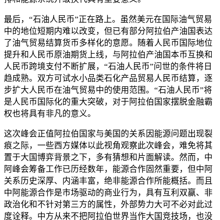
最后，“石油人民币”正在路上。虽然美元在国际油气贸易
中的地位短期内难以改变，但已有部分阿拉伯产油国表达
了油气贸易结算货币多样化的意愿。随着人民币国际地位
提升和人民币原油期货上线，与阿拉伯产油国本币互换和
人民币跨境支付不断扩展，“石油人民币”问世的条件将日
趋成熟。双方可试水小品类石化产品贸易人民币结算，逐
步扩大人民币在油气贸易中的使用范围。“石油人民币”将
是人民币国际化的重大突破，对于阿拉伯国家摆脱金融霸
权也将具有非凡的意义。
这次峰会正值阿拉伯国家与美国的关系因能源问题出现裂
痕之际，一些西方媒体以此视角观察此次峰会，难免将其
置于大国博弈背景之下，多有猜想和片面解读。然而，中
阿峰会筹备工作已历经数年，能源合作固然重要，但中阿
关系历史深厚、内涵丰富，绝非能源合作所能概括。而且
中阿能源合作是市场驱动的商业行为，具有互利双赢、非
政治化和不针对第三方的属性，外部势力大可不必对此过
度诠释。中方从来不把阿拉伯世界当作大国竞技场，也没