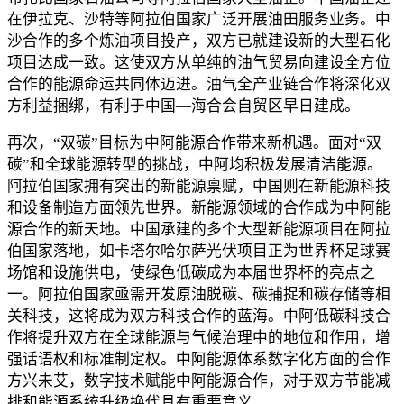
在伊拉克、沙特等阿拉伯国家广泛开展油田服务业务。中
沙合作的多个炼油项目投产，双方已就建设新的大型石化
项目达成一致。这使双方从单纯的油气贸易向建设全方位
合作的能源命运共同体迈进。油气全产业链合作将深化双
方利益捆绑，有利于中国—海合会自贸区早日建成。
再次，“双碳”目标为中阿能源合作带来新机遇。面对“双
碳”和全球能源转型的挑战，中阿均积极发展清洁能源。
阿拉伯国家拥有突出的新能源禀赋，中国则在新能源科技
和设备制造方面领先世界。新能源领域的合作成为中阿能
源合作的新天地。中国承建的多个大型新能源项目在阿拉
伯国家落地，如卡塔尔哈尔萨光伏项目正为世界杯足球赛
场馆和设施供电，使绿色低碳成为本届世界杯的亮点之
一。阿拉伯国家亟需开发原油脱碳、碳捕捉和碳存储等相
关科技，这将成为双方科技合作的蓝海。中阿低碳科技合
作将提升双方在全球能源与气候治理中的地位和作用，增
强话语权和标准制定权。中阿能源体系数字化方面的合作
方兴未艾，数字技术赋能中阿能源合作，对于双方节能减
排和能源系统升级换代具有重要意义。