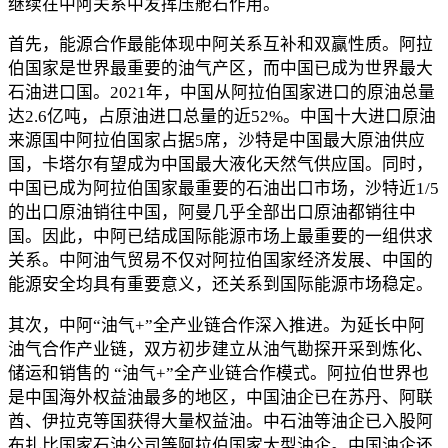
继续在中阿关系中发挥压舱石作用。
首先，能源合作最能体现中阿关系互补和双赢性质。阿拉
伯国家是世界最重要的油气产区，而中国已成为世界最大
石油进口国。2021年，中国从阿拉伯国家进口的原油总量
达2.6亿吨，占原油进口总量的近52%。中国十大进口原油
来源国中阿拉伯国家占据5席，沙特是中国最大原油供应
国，卡塔尔有望成为中国最大液化天然气供应国。同时，
中国已成为阿拉伯国家最重要的石油出口市场，沙特近1/5
的出口原油销往中国，阿曼几乎全部出口原油都销往中
国。因此，中阿已结成国际能源市场上最重要的一组供求
关系。中阿油气贸易不仅对阿拉伯国家经济发展、中国的
能源安全均具有重要意义，还关系到国际能源市场稳定。
其次，中阿“油气+”全产业链合作深入推进。为延长中阿
油气合作产业链，双方初步建立从油气勘探开采到炼化、
储运和销售的 “油气+”全产业链合作模式。阿拉伯世界也
是中国海外权益油最多的地区，中国油企已在苏丹、阿联
酋、伊拉克等国获得大量权益油。中石油等油企已入股阿
布扎比国家石油公司等阿拉伯国家大型油企。中国油企还