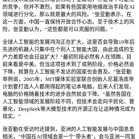
的竞争，但并不激烈，如果有些国家用地缘政治手段在AI
领域进行分化，那么就是最大的风险。”张亚勤表示，在
这一方面，中国一直保持开放合作心态。至于技术上的风
险，张亚勤认为，“这些都是可以克服的问题。”
全球人工智能的发展鸿沟正在扩大，这是否会导致10年后
先进的机器人只集中在个别人工智能大国，由此造成的生
产力差距也会日益扩大？“最初阶段必然有人在领跑，目
前来看是中美。但当这项技术到了成熟阶段，价格必然会
下降，就算在人工智能不发达的国家也会普及。”张亚勤
举例说，2005年，MIT媒体实验室联合创始人尼葛洛庞帝
计划要打造人人都用得起的笔记本电脑，后来人们发现，
电脑的价格随着技术的进步自然就会下降。“虽然各国在
人工智能领域的发展阶段不同，但技术会走向平民化、普
惠化，DeepSeek等大模型技术的开源正在让这种情况成为
现实。”
张亚勤在受访时还提到，亚洲的人工智能发展与中国息息
相关，“中国在AI领域会是一个‘带头者’，会与亚洲一同发