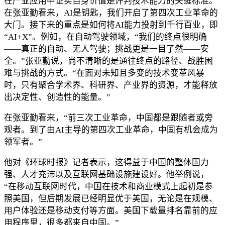
在产业应用中证实自身价值是评判技术能力的关键标准。
在张亚勤看来，AI是钥匙，我们开启了第四次工业革命的
大门。接下来的重点是如何将AI能力投射到千行百业，即
“AI+X”。例如，在自动驾驶领域，“我们的终点很明确
——真正的自动、无人驾驶；挑战更是一目了然——安
全。”张亚勤说，尚不清晰的是通往终点的路径、战胜困
难与挑战的方式。“在面对未知且多变的技术变革风暴
时，只有聚合学术界、科研界、产业界的资源，才能释放
出决定性、创造性的能量。”
在张亚勤看来，“前三次工业革命，中国都是跟随者或旁
观者。到了由AI主导的第四次工业革命，中国有机会成为
领军者。”
他对《环球时报》记者表示，这得益于中国的整体国力
强、人才充沛以及互联网基础设施建设好。他举例说，
“在移动互联网时代，中国在技术和商业模式上起初是参
照美国，但后期发展已经明显优于美国，无论是在规模、
用户体验还是移动支付等方面。美国下载量排名靠前的应
用程序里，很多都来自中国。”