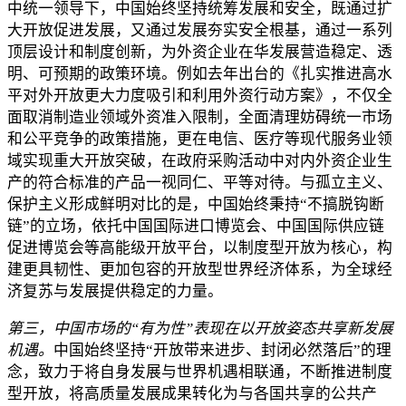
中统一领导下，中国始终坚持统筹发展和安全，既通过扩
大开放促进发展，又通过发展夯实安全根基，通过一系列
顶层设计和制度创新，为外资企业在华发展营造稳定、透
明、可预期的政策环境。例如去年出台的《扎实推进高水
平对外开放更大力度吸引和利用外资行动方案》，不仅全
面取消制造业领域外资准入限制，全面清理妨碍统一市场
和公平竞争的政策措施，更在电信、医疗等现代服务业领
域实现重大开放突破，在政府采购活动中对内外资企业生
产的符合标准的产品一视同仁、平等对待。与孤立主义、
保护主义形成鲜明对比的是，中国始终秉持“不搞脱钩断
链”的立场，依托中国国际进口博览会、中国国际供应链
促进博览会等高能级开放平台，以制度型开放为核心，构
建更具韧性、更加包容的开放型世界经济体系，为全球经
济复苏与发展提供稳定的力量。
第三，中国市场的“有为性”表现在以开放姿态共享新发展
机遇。
中国始终坚持“开放带来进步、封闭必然落后”的理
念，致力于将自身发展与世界机遇相联通，不断推进制度
型开放，将高质量发展成果转化为与各国共享的公共产