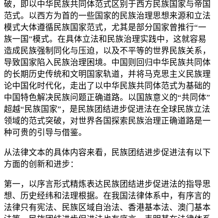
破，即以中华民族共同体范式区别于西方民族国家与帝国
范式。以西方为首的一些国家的民族治理思想来源和立法
模式大体遵循民族国家范式，尤其是部分国家曾推行“一
族一国”模式。在具体立法和民族治理实践中，这就容易
造成民族强制同化与压迫，以及不平等的世界民族关系，
导致国家陷入民族治理困境。中国则回归中华民族共同体
的长期历史传统和文明国家轨道，并将马克思主义民族理
论中国化时代化，走出了以中华民族共同体范式为基础的
中国特色解决民族问题正确道路。以国族意义的“共同体”
超越“民族国家”，是民族团结进步促进法在全球民族立法
领域的范式突破，对世界各国探索民族治理正确道路是一
种可贵的引导与借鉴。
从法律文本的具体内容来看，民族团结进步促进法有以下
方面的创新和进步：
第一，以序言形式精炼表达民族团结进步促进法的指导思
想、历史经纬和法理根据。在我国法律体系中，有序言的
法律只有宪法、民族区域自治法、香港基本法、澳门基本