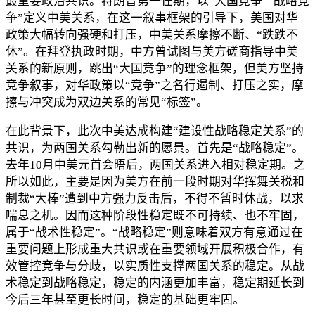
最重要政治共识。特朗普第一任期，以“大国竞争”“战略竞
争”定义中美关系，在这一叙事框架的引导下，美国对华
政策大幅转向强硬和打压，中美关系摩擦不断、“跌跌不
休”。在拜登执政时期，中方曾试图与美方磋商指导中美
关系的新原则，跳出“大国竞争”的理念框架，但美方坚持
竞争叙事，对华政策以“竞争”之名行遏制、打压之实，摩
擦与冲突成为双边关系的常见“标签”。
在此背景下，此次中美达成构建“建设性战略稳定关系”的
共识，为两国关系勾勒出新的愿景。首先是“战略稳定”。
去年10月中美元首会晤后，两国关系进入相对稳定期。之
所以如此，主要是因为美方在前一段时期对华挥舞关税和
制裁“大棒”遭到中方强力反击后，不得不暂时休战，以求
喘息之机。因而这种阶段性稳定既不可持续、也不牢固，
属于“战术性稳定”。“战略稳定”则意味着双方有意通过在
重要问题上形成重大共识或在重要领域开展积极合作，有
效管控竞争与分歧，以实质性支撑两国关系的稳定。从战
术稳定到战略稳定，稳定的内涵更加丰富，稳定期延长到
今后三年甚至更长时间，稳定的基础更牢固。