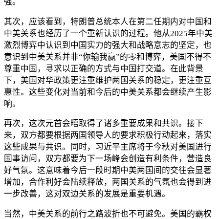
强。
其次，应该看到，特朗普总统本人在第二任期内对中国和
中美关系也经历了一个重新认识的过程。他从2025年中美
激烈博弈中认识到中国实力的强大和战略意志的坚定，也
意识到中美关系并非“你输我赢”的零和博弈，美国不得不
尊重中国，寻求以正确的方式与中国打交道。在此背景
下，美国对华政策更注重维护两国关系的稳定，更注重互
惠性。这些变化对当前和今后的中美关系都会继续产生影
响。
再次，这次元首会晤取得了诸多重要成果和共识。接下
来，双方都要根据两国领导人的要求积极行动起来，落实
这些成果与共识。同时，习近平主席将于今秋对美国进行
国事访问，双方都要为下一场峰会创造有利条件，营造良
好气氛。这意味着今后一段时期中美两国间的交往会显著
增加，合作利好会陆续释放，两国关系的气氛也会得到进
一步改善，这对双边关系的发展是重要机遇。
当然，中美关系的前行之路波折也不可避免。美国的霸权