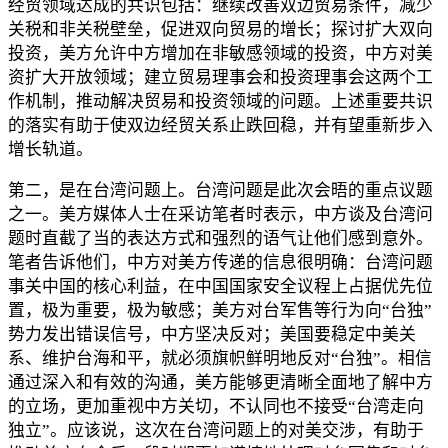
经贸领域达成的共识包括：继续改善双边贸易条件，减少
关税和非关税壁垒，促进双向贸易的增长；探讨扩大双向
投资，美方允许中方增加在非敏感领域的投资，中方对美
资扩大开放领域；建立贸易理事会和投资理事会这两个工
作机制，推动解决贸易和投资领域的问题。上述重要共识
的落实有助于使双边经贸关系止跌回稳，并有望重新步入
增长轨道。
第二，是在台湾问题上。台湾问题是此次会晤的重点议题
之一。美方媒体人士在采访笔者时表示，中方谈及台湾问
题时直截了当的表达方式和强烈的语气让他们感到意外。
笔者告诉他们，中方对美方传递的信息很明确：台湾问题
事关中国的核心利益，在中国国家安全议程上占据优先位
置，极为重要，极为敏感；美方对台军售等行为向“台独”
势力发出错误信号，中方坚决反对；美国要稳定中美关
系、维护台海和平，就必须旗帜鲜明地反对“台独”。相信
通过深入和有效的沟通，美方能够更清晰全面地了解中方
的立场，更加重视中方关切，不认同也不接受“台湾走向
独立”。应该说，这次在台湾问题上的对美交涉，有助于